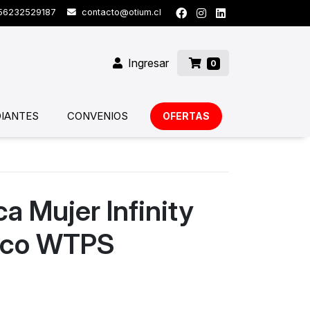
6232529187
contacto@otium.cl
Ingresar
0
IANTES
CONVENIOS
OFERTAS
ca Mujer Infinity
nco WTPS