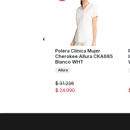
n Clínico Mujer
Polera Clínica Mujer
y CK110A Blanco
Cherokee Allura CKA685
Blanco WHT
Allura
$ 31.238
0
$ 24.990