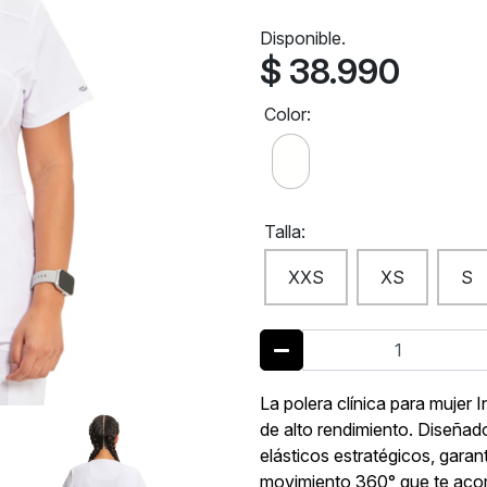
Disponible.
$ 38.990
Color:
Talla:
XXS
XS
S
La polera clínica para mujer 
de alto rendimiento. Diseña
elásticos estratégicos, garan
movimiento 360° que te acom