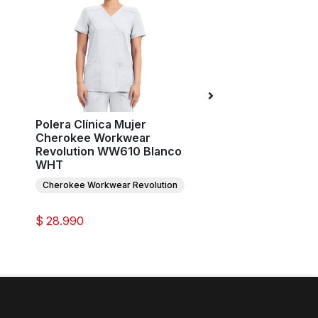
Polera Clínica Mujer
Polera Clínica Muj
Cherokee Workwear
Cherokee Allura 
Revolution WW610 Blanco
Blanco WHT
WHT
Allura
Cherokee Workwear Revolution
$ 33.738
$ 28.990
$ 26.990