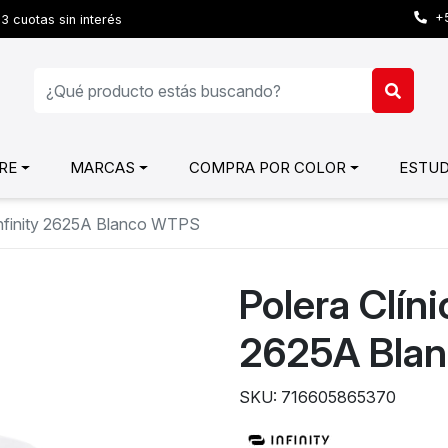
+5
3 cuotas sin interés
RE
MARCAS
COMPRA POR COLOR
ESTUD
 Infinity 2625A Blanco WTPS
Polera Clíni
2625A Bla
SKU: 716605865370