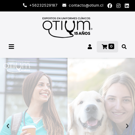
+56232529187
contacto@otium.cl
0
‹
›