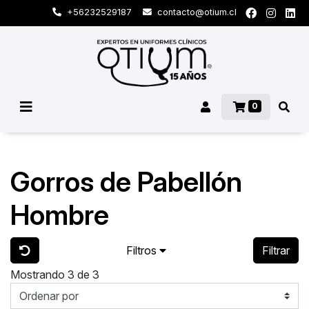
+56232529187
contacto@otium.cl
0
Gorros de Pabellón
Hombre
Filtros
Filtrar
Mostrando 3 de 3