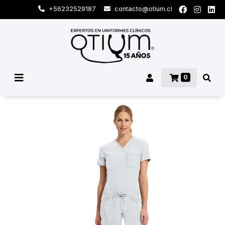
+56232529187
contacto@otium.cl
0