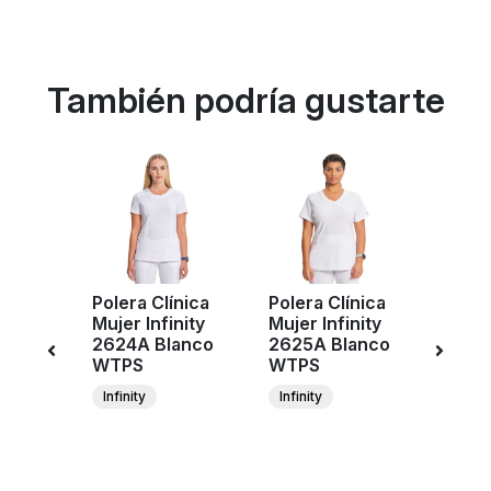
También podría gustarte
Polera Clínica
Polera Clínica
Pant
ujer
Mujer Infinity
Mujer Infinity
Clíni
CK110A
2624A Blanco
2625A Blanco
Cher
TPS
WTPS
WTPS
Work
Revol
Infinity
Infinity
WW10
WHT
C
W
Re