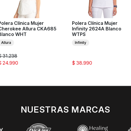
Polera Clínica Mujer
Polera Clínica Mujer
Cherokee Allura CKA685
Infinity 2624A Blanco
Blanco WHT
WTPS
Allura
Infinity
$ 31.238
$ 24.990
$ 38.990
NUESTRAS MARCAS