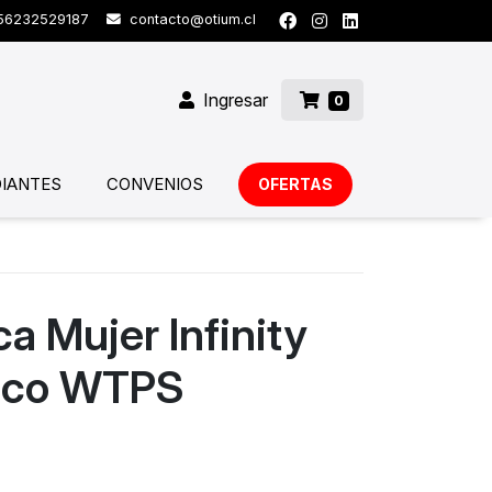
6232529187
contacto@otium.cl
Ingresar
0
IANTES
CONVENIOS
OFERTAS
ca Mujer Infinity
nco WTPS