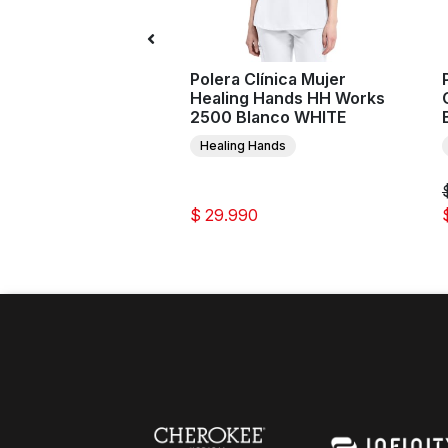
n Clínico Mujer
Polera Clínica Mujer
y CK065A Blanco
Healing Hands HH Works
2500 Blanco WHITE
Healing Hands
0
$ 29.990