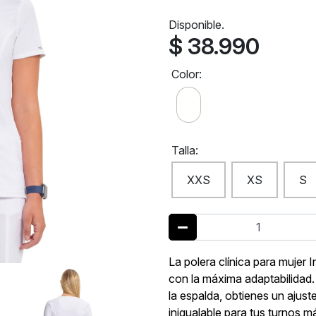
Disponible.
$ 38.990
Color:
Talla:
XXS
XS
S
La polera clínica para mujer 
con la máxima adaptabilidad. 
la espalda, obtienes un ajus
inigualable para tus turnos m