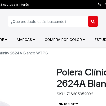
+5
3 cuotas sin interés
RE
MARCAS
COMPRA POR COLOR
ESTUD
 Infinity 2624A Blanco WTPS
Polera Clíni
2624A Bla
SKU: 716605952032