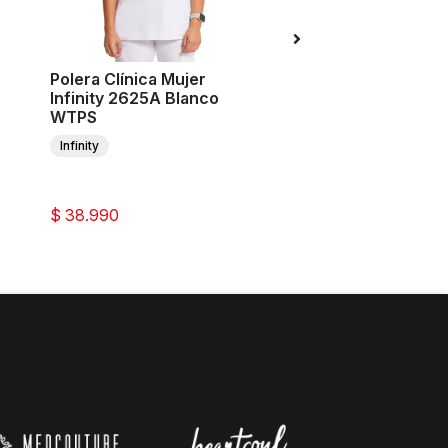
Polera Clínica Mujer
Polera Clínica Muj
Infinity 2625A Blanco
Couture Touch M
WTPS
Blanco WHIT
Infinity
Med Couture
$ 38.990
$ 35.990