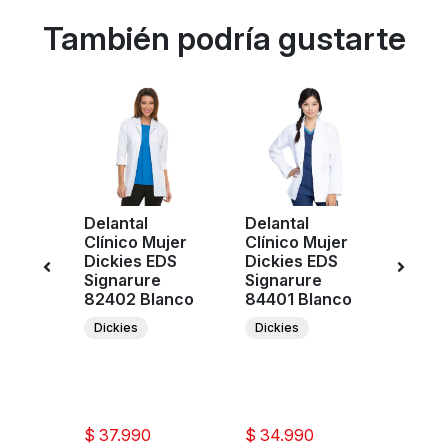
También podría gustarte
nica
Delantal
Delantal
Poler
kies
Clínico Mujer
Clínico Mujer
Muje
tials
Dickies EDS
Dickies EDS
Cher
leste
Signarure
Signarure
Work
82402 Blanco
84401 Blanco
Revol
WW6
Dickies
Dickies
Celes
C
W
Re
$ 37.990
$ 34.990
$ 32