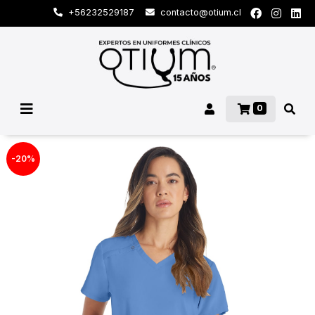
+56232529187
contacto@otium.cl
0
-20%