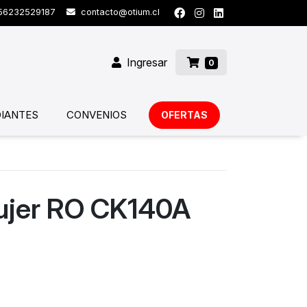
6232529187
contacto@otium.cl
Ingresar
0
IANTES
CONVENIOS
OFERTAS
ujer RO CK140A