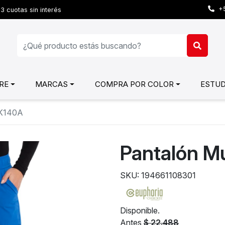
+5
3 cuotas sin interés
RE
MARCAS
COMPRA POR COLOR
ESTUD
CK140A
Pantalón M
SKU: 194661108301
Disponible.
Antes
$ 22.488