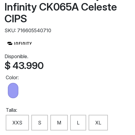
Infinity CK065A Celeste
CIPS
SKU: 716605540710
Disponible.
$ 43.990
Color:
Talla:
XXS
S
M
L
XL