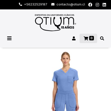
+56232529187
contacto@otium.cl
0