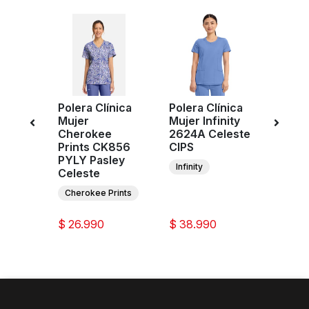
Polera Clínica
Polera Clínica
Poler
ujer
Mujer
Mujer Infinity
Mujer
ure
Cherokee
2624A Celeste
2625
C7710
Prints CK856
CIPS
CIPS
BJBY
PYLY Pasley
Infinity
Infini
Celeste
re
Cherokee Prints
$ 26.990
$ 38.990
$ 38