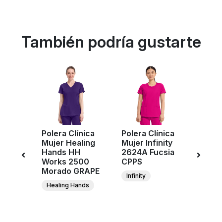
También podría gustarte
Polera Clínica
Polera Clínica
Poler
ujer
Mujer Healing
Mujer Infinity
Mujer
123A
Hands HH
2624A Fucsia
2625
K
Works 2500
CPPS
CPPS
Morado GRAPE
Infinity
Infini
Healing Hands