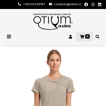
+56232529187
contacto@otium.cl
0