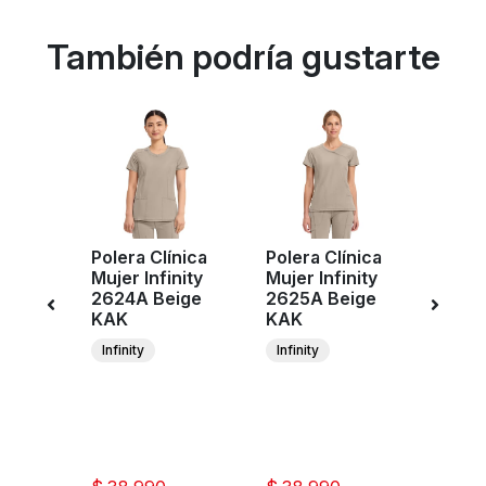
También podría gustarte
Polera Clínica
Polera Clínica
Poler
ujer
Mujer Infinity
Mujer Infinity
Muje
e
2624A Beige
2625A Beige
Cher
r
KAK
KAK
Work
n
Revol
Infinity
Infinity
eige
WW61
KAK
ee
C
ar
W
ion
Re