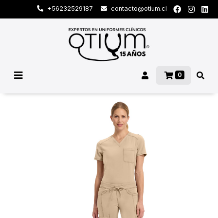
+56232529187
contacto@otium.cl
0