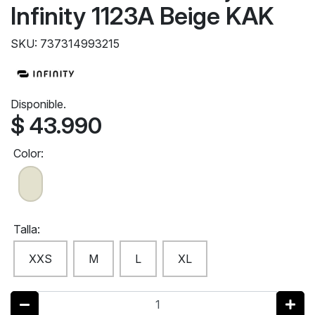
Infinity 1123A Beige KAK
SKU: 737314993215
Disponible.
$ 43.990
Color:
Talla:
XXS
M
L
XL