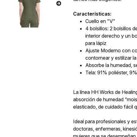
Características:
Cuello en "V"
4 bolsillos: 2 bolsillo
interior derecho y un bo
para lápiz
Ajuste Moderno con cost
contornear y estilizar la
Absorbe la humedad, se
Tela: 91% poliéster, 9
La línea HH Works de Healin
absorción de humedad “moist
elasticado, de cuidado fácil 
Ideal para profesionales y es
doctoras, enfermeras, kines
mujeres que se desempeñan en