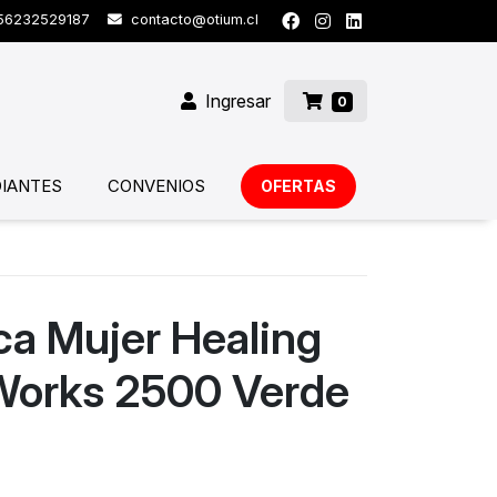
6232529187
contacto@otium.cl
Ingresar
0
IANTES
CONVENIOS
OFERTAS
ica Mujer Healing
Works 2500 Verde