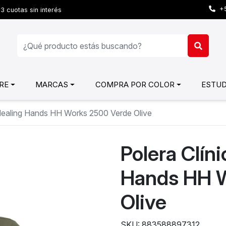
+5
3 cuotas sin interés
RE
MARCAS
COMPRA POR COLOR
ESTUD
 Healing Hands HH Works 2500 Verde Olive
Polera Clín
Hands HH 
Olive
SKU: 883588897312