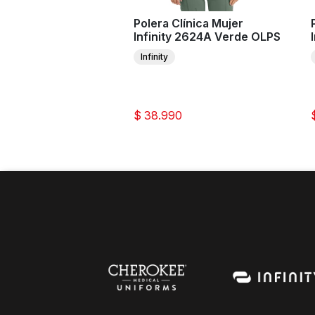
n Clínico Mujer
Polera Clínica Mujer
g Hands HH Works
Infinity 2624A Verde OLPS
erde OLIVE
Infinity
 Hands
0
$ 38.990