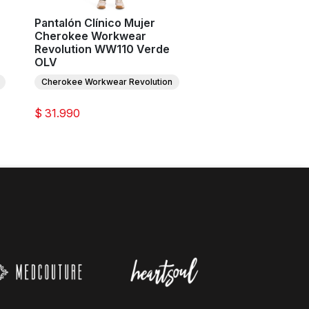
Pantalón Clínico Mujer
Pantalón Clínico M
Cherokee Workwear
Infinity 1123A Ver
Revolution WW110 Verde
Infinity
OLV
Cherokee Workwear Revolution
$ 31.990
$ 43.990