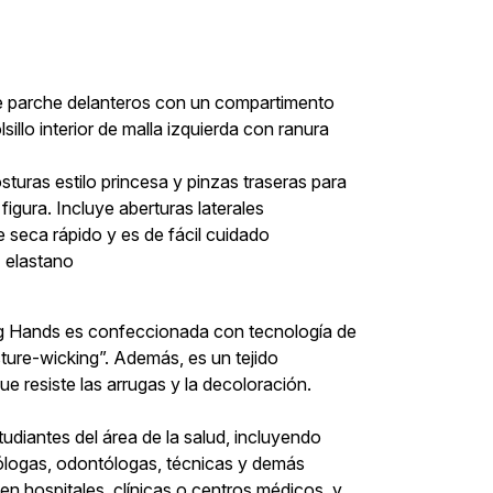
s de parche delanteros con un compartimento
lsillo interior de malla izquierda con ranura
uras estilo princesa y pinzas traseras para
 figura. Incluye aberturas laterales
 seca rápido y es de fácil cuidado
% elastano
g Hands es confeccionada con tecnología de
ure-wicking”. Además, es un tejido
que resiste las arrugas y la decoloración.
tudiantes del área de la salud, incluyendo
iólogas, odontólogas, técnicas y demás
 hospitales, clínicas o centros médicos, y