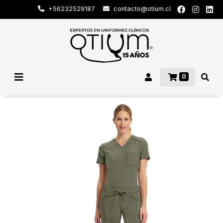
+56232529187
contacto@otium.cl
0