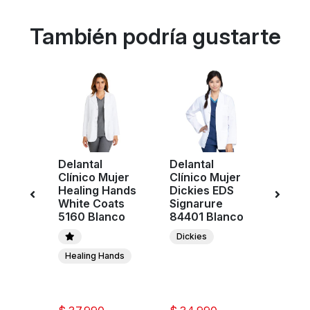
También podría gustarte
Delantal
Delantal
Poler
ujer
Clínico Mujer
Clínico Mujer
Mujer
Hands
Healing Hands
Dickies EDS
2624
s
White Coats
Signarure
OLPS
de
5160 Blanco
84401 Blanco
Infini
Dickies
nds
Healing Hands