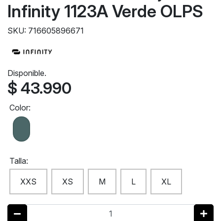
Infinity 1123A Verde OLPS
SKU: 716605896671
Disponible.
$ 43.990
Color:
Talla:
XXS
XS
M
L
XL