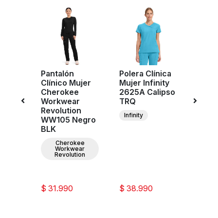
Pantalón
Polera Clínica
Poler
ujer
Clínico Mujer
Mujer Infinity
Muje
e
Cherokee
2625A Calipso
Cher
r
Workwear
TRQ
Work
n
Revolution
Revol
Infinity
WW105 Negro
WW6
CYSA
BLK
Celes
ee
Cherokee
C
ar
Workwear
W
ion
Revolution
Re
$ 31.990
$ 38.990
$ 28