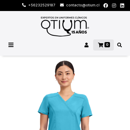
+56232529187
contacto@otium.cl
0