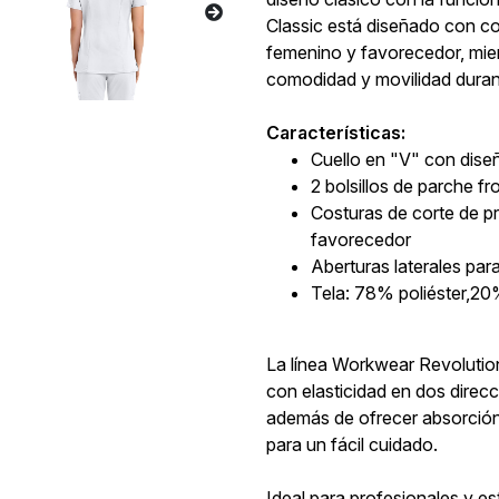
Classic está diseñado con co
femenino y favorecedor, mien
comodidad y movilidad durant
Características:
Cuello en "V" con dise
2 bolsillos de parche fr
Costuras de corte de pr
favorecedor
Aberturas laterales pa
Tela: 78% poliéster,2
La línea Workwear Revolution
con elasticidad en dos dire
además de ofrecer absorción
para un fácil cuidado.
Ideal para profesionales y es