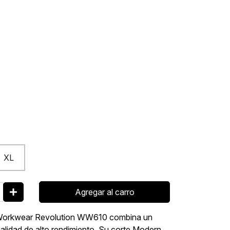
XL
Agregar al carro
er Workwear Revolution WW610 combina un
nalidad de alto rendimiento. Su corte Modern