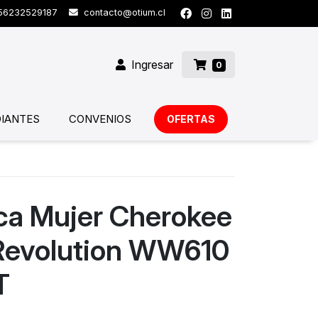
6232529187
contacto@otium.cl
Ingresar
0
IANTES
CONVENIOS
OFERTAS
ica Mujer Cherokee
Revolution WW610
T