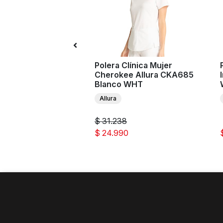
n Clínico Mujer
Polera Clínica Mujer
ee Workwear
Cherokee Allura CKA685
tion WW105 Blanco
Blanco WHT
Allura
e Workwear Revolution
$ 31.238
0
$ 24.990