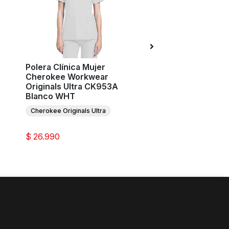
Polera Clínica Mujer
Polera Clínica Muj
Cherokee Workwear
Couture Touch M
Originals Ultra CK953A
Blanco WHIT
Blanco WHT
Med Couture
Cherokee Originals Ultra
$ 26.990
$ 35.990