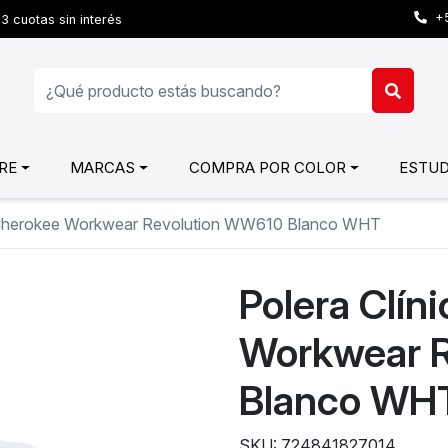
+5
3 cuotas sin interés
RE
MARCAS
COMPRA POR COLOR
ESTUD
r Cherokee Workwear Revolution WW610 Blanco WHT
Polera Clín
Workwear 
Blanco WH
SKU: 724841827014