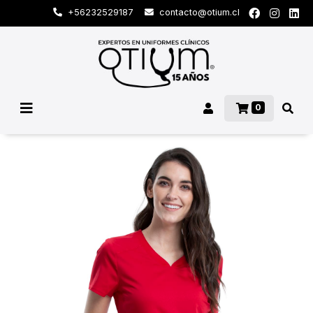
+56232529187
contacto@otium.cl
0