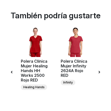
También podría gustarte
Polera Clínica
Polera Clínica
Poler
ujer
Mujer Healing
Mujer Infinity
Mujer
ure
Hands HH
2624A Rojo
2625
C7710
Works 2500
RED
RED
D
Rojo RED
Infinity
Infini
re
Healing Hands