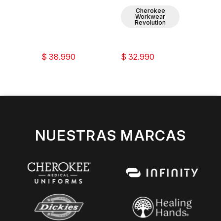
ee
Cherokee
C
ar
Workwear
W
ion
Revolution
Re
$ 38.990
$ 32.990
$ 28
NUESTRAS MARCAS