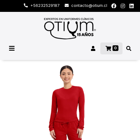
+56232529187
contacto@otium.cl
0