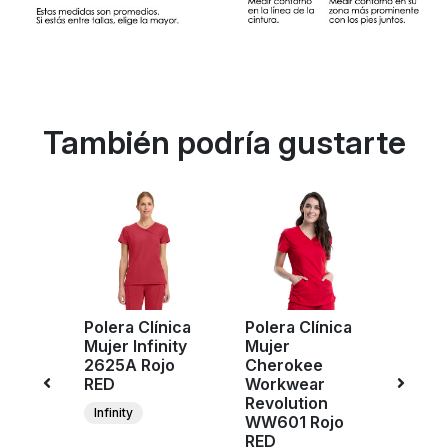
También podría gustarte
Polera Clínica
Polera Clínica
Poler
ujer
Mujer Infinity
Mujer
Muje
e
2625A Rojo
Cherokee
Cher
r
RED
Workwear
Work
n
Revolution
Revol
Infinity
jo
WW601 Rojo
WW61
RED
RED