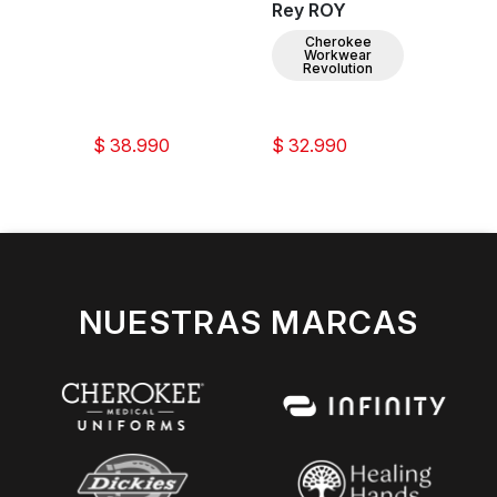
Rey ROY
Rey 
Cherokee
C
Workwear
W
Revolution
Re
$ 38.990
$ 32.990
$ 28
NUESTRAS MARCAS