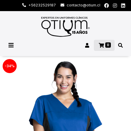
+56232529187
contacto@otium.cl
0
-34%