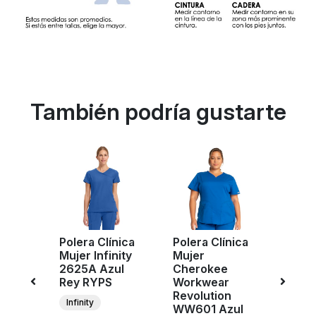
También podría gustarte
nica
Polera Clínica
Polera Clínica
Poler
Mujer Infinity
Mujer
Muje
e
2625A Azul
Cherokee
Cher
Rey RYPS
Workwear
Work
Azul
Revolution
Revol
Infinity
WW601 Azul
WW61