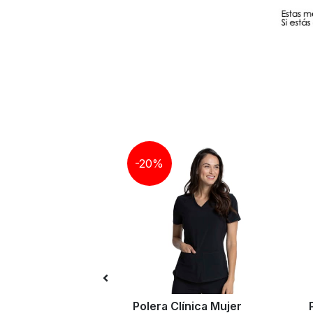
-20%
Clínica Mujer
Polera Clínica Mujer