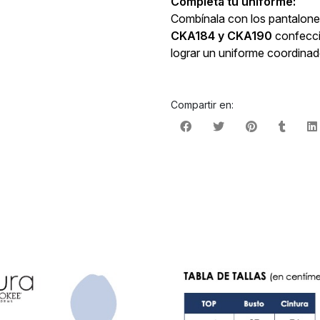
Completa tu uniforme:
Combínala con los pantalones
CKA184 y CKA190
confecci
lograr un uniforme coordina
Compartir en: