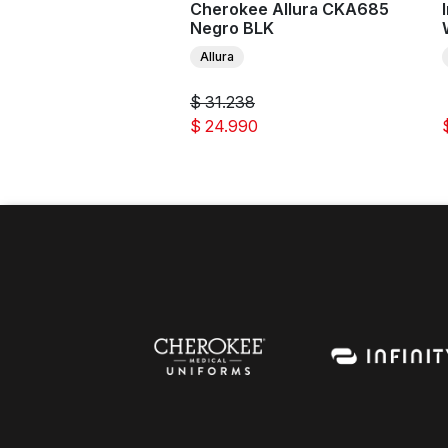
ee Allura CKA688
Cherokee Allura CKA685
 CIE
Negro BLK
Allura
8
$ 31.238
0
$ 24.990