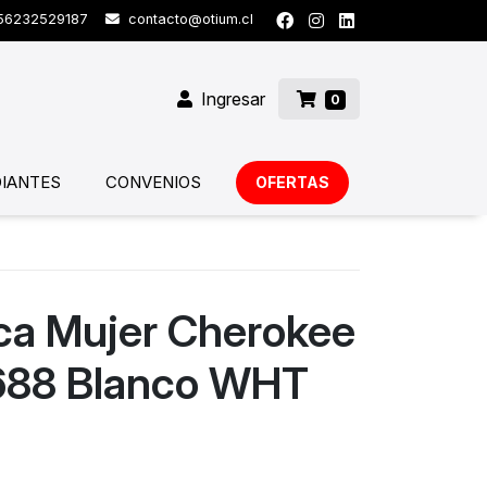
6232529187
contacto@otium.cl
Ingresar
0
IANTES
CONVENIOS
OFERTAS
ica Mujer Cherokee
688 Blanco WHT