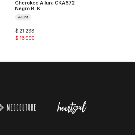
Cherokee Allura CKA672
Couture Touch M
Negro BLK
Blanco WHIT
Allura
Med Couture
$ 21.238
$ 16.990
$ 35.990