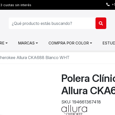
+5
3 cuotas sin interés
RE
MARCAS
COMPRA POR COLOR
ESTUD
r Cherokee Allura CKA688 Blanco WHT
Polera Clín
Allura CKA
SKU: 194661367418