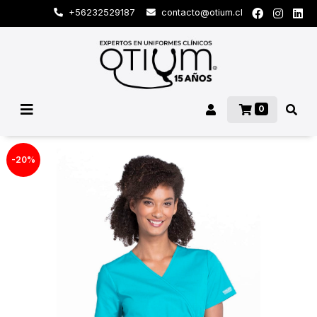
+56232529187
contacto@otium.cl
0
-20%