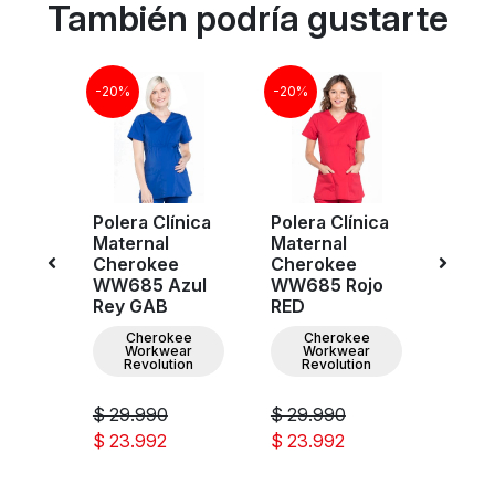
También podría gustarte
-20%
-20%
-20%
nica
Polera Clínica
Polera Clínica
Poler
Maternal
Maternal
Mate
e
Cherokee
Cherokee
Cher
zul
WW685 Azul
WW685 Rojo
WW68
Rey GAB
RED
Rey 
ee
Cherokee
Cherokee
C
ar
Workwear
Workwear
W
ion
Revolution
Revolution
Re
$ 29.990
$ 29.990
$ 29
$ 23.992
$ 23.992
$ 23.