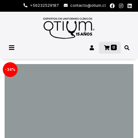
+56232529187
contacto@otium.cl
0
-34%