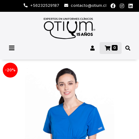
+56232529187
contacto@otium.cl
0
-20%