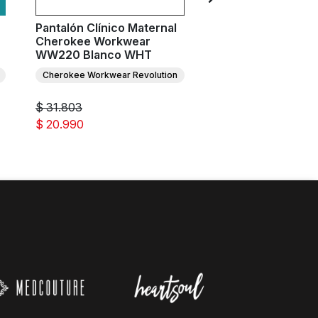
Pantalón Clínico Maternal
Pantalón Clínico M
Cherokee Workwear
Cherokee Workwe
WW220 Blanco WHT
WW220 Burdeo W
Cherokee Workwear Revolution
Cherokee Workwear Re
$ 31.803
$ 31.803
$ 20.990
$ 20.990