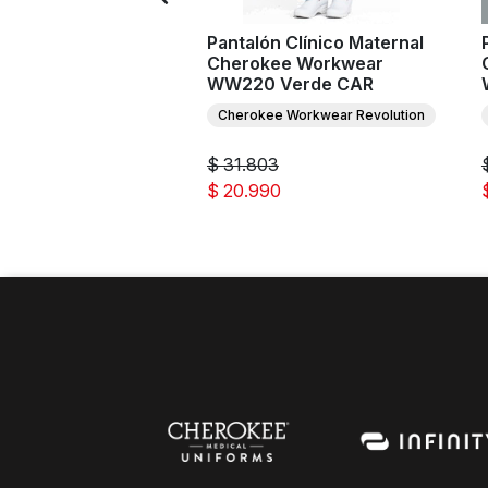
n Clínico Maternal
Pantalón Clínico Maternal
ee Workwear
Cherokee Workwear
Burdeo WIN
WW220 Verde CAR
e Workwear Revolution
Cherokee Workwear Revolution
3
$ 31.803
0
$ 20.990