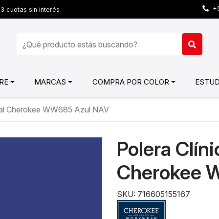
+5
3 cuotas sin interés
RE
MARCAS
COMPRA POR COLOR
ESTUD
rnal Cherokee WW685 Azul NAV
Polera Clín
Cherokee 
SKU: 716605155167