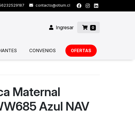
6232529187
contacto@otium.cl
Ingresar
0
IANTES
CONVENIOS
OFERTAS
ica Maternal
WW685 Azul NAV