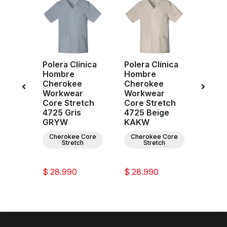
nica
Polera Clínica
Polera Clínica
Poler
Hombre
Hombre
Homb
e
Cherokee
Cherokee
Infini
r
Workwear
Workwear
CK90
n
Core Stretch
Core Stretch
GRY
ris
4725 Gris
4725 Beige
Infini
GRYW
KAKW
ee
Cherokee Core
Cherokee Core
ar
Stretch
Stretch
ion
$ 28.990
$ 28.990
$ 39