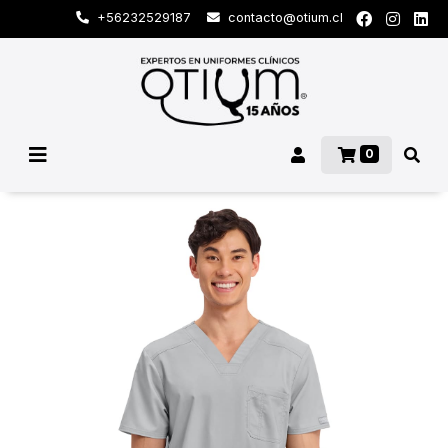
+56232529187
contacto@otium.cl
0