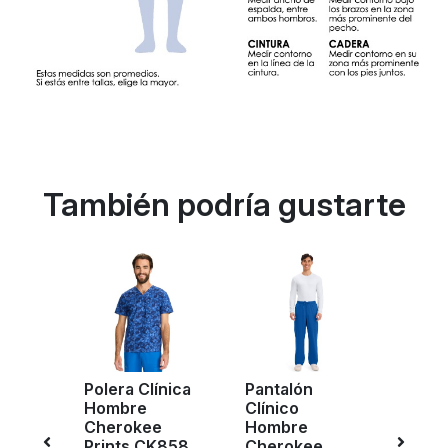
También podría gustarte
Polera Clínica
Pantalón
Pant
Hombre
Clínico
Clíni
Cherokee
Hombre
Homb
e
Prints CK858
Cherokee
Infini