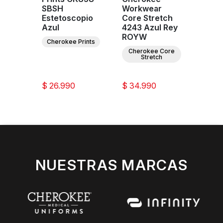
r
SBSH
Workwear
CK00
n
Estetoscopio
Core Stretch
Rey 
zul
Azul
4243 Azul Rey
Infini
ROYW
Cherokee Prints
ee
Cherokee Core
ar
Stretch
ion
$ 26.990
$ 34.990
$ 47
NUESTRAS MARCAS