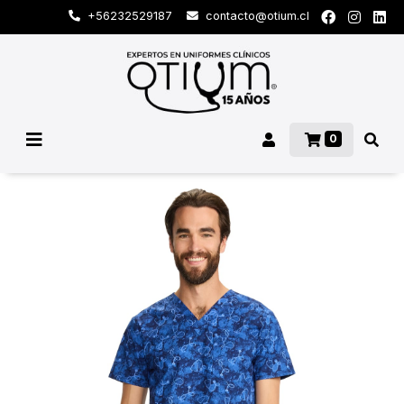
+56232529187
contacto@otium.cl
0