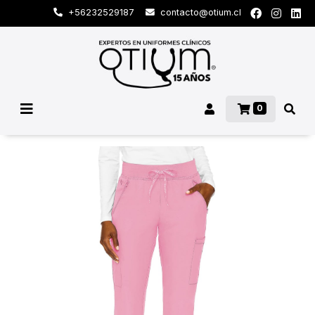
+56232529187
contacto@otium.cl
0