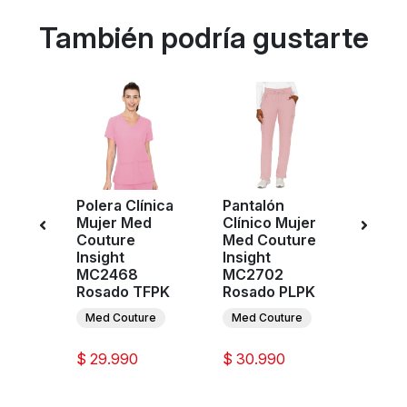
También podría gustarte
Polera Clínica
Pantalón
Pant
ujer
Mujer Med
Clínico Mujer
Clíni
ure
Couture
Med Couture
Med 
C7710
Insight
Insight
Touc
PNK
MC2468
MC2702
Rosa
Rosado TFPK
Rosado PLPK
re
Med 
Med Couture
Med Couture
$ 29.990
$ 30.990
$ 39