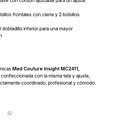
uave con cordón ajustable para un ajuste
lsillos frontales con cierre y 2 bolsillos
l dobladillo inferior para una mayor
n
ínicas
Med Couture
Insight MC2411,
, confeccionada con la misma tela y ajuste,
fectamente coordinado, profesional y cómodo.