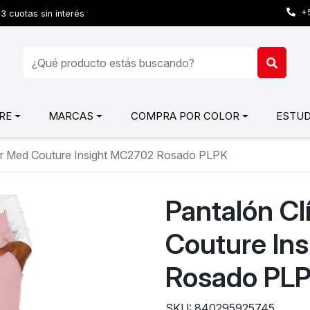
+5
3 cuotas sin interés
RE
MARCAS
COMPRA POR COLOR
ESTUD
jer Med Couture Insight MC2702 Rosado PLPK
Pantalón Cl
Couture In
Rosado PL
SKU: 840295925745