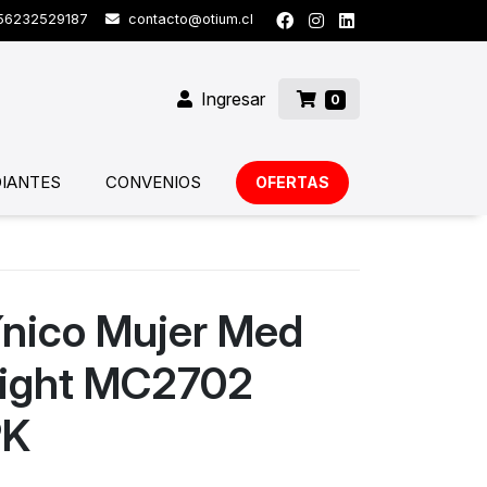
6232529187
contacto@otium.cl
Ingresar
0
IANTES
CONVENIOS
OFERTAS
ínico Mujer Med
sight MC2702
PK