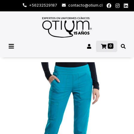
+56232529187
contacto@otium.cl
0