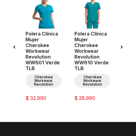
Polera Clínica
Polera Clínica
Pant
ujer
Mujer
Mujer
Clíni
e
Cherokee
Cherokee
Cher
00
Workwear
Workwear
Work
AV
Revolution
Revolution
Revol
WW601 Verde
WW610 Verde
WW11
TLB
TLB
TLB
Cherokee
Cherokee
C
Workwear
Workwear
W
Revolution
Revolution
Re
$ 32.990
$ 28.990
$ 31.