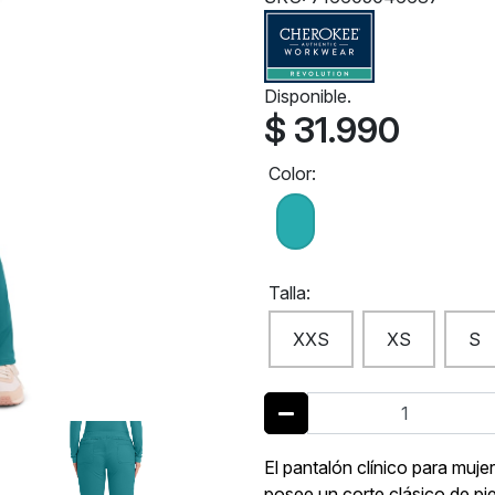
Disponible.
$ 31.990
Color:
Talla:
XXS
XS
S
El pantalón clínico para m
posee un corte clásico de pie