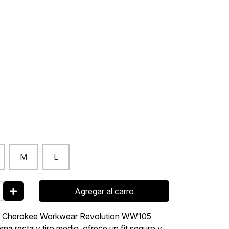
M
L
Agregar al carro
ujer Cherokee Workwear Revolution WW105
rna recta y tiro medio, ofrece un fit seguro y