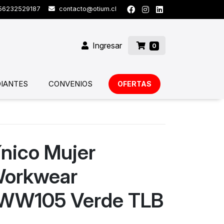
6232529187
contacto@otium.cl
Ingresar
0
IANTES
CONVENIOS
OFERTAS
ínico Mujer
Workwear
 WW105 Verde TLB