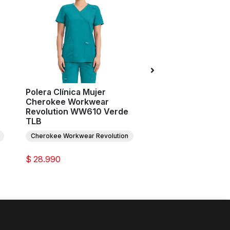
Polera Clínica Mujer
Pantalón Clínico M
Cherokee Workwear
Cherokee Workwe
Revolution WW610 Verde
Revolution WW110
TLB
TLB
Cherokee Workwear Revolution
Cherokee Workwear Re
$ 28.990
$ 31.990