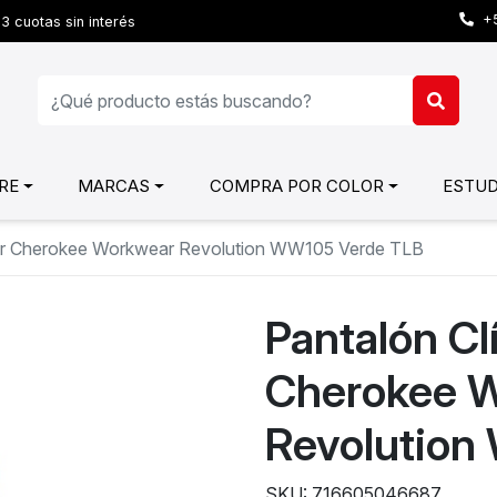
+5
3 cuotas sin interés
RE
MARCAS
COMPRA POR COLOR
ESTUD
jer Cherokee Workwear Revolution WW105 Verde TLB
Pantalón Cl
Cherokee 
Revolution
SKU: 716605046687