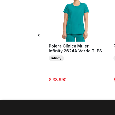
n Clínico Mujer
Polera Clínica Mujer
y 1123A Verde TLPS
Infinity 2624A Verde TLPS
Infinity
0
$ 38.990