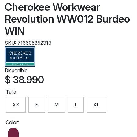
Cherokee Workwear
Revolution WW012 Burdeo
WIN
SKU: 716605352313
Disponible.
$ 38.990
Talla:
XS
S
M
L
XL
Color: