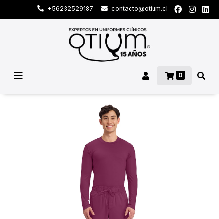
+56232529187
contacto@otium.cl
0