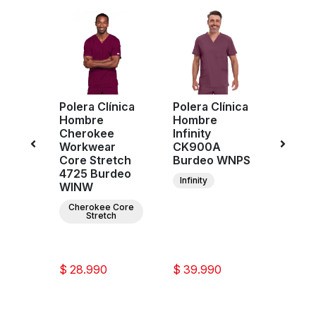
Polera Clínica
Polera Clínica
Poler
Hombre
Hombre
Homb
Cherokee
Infinity
Cher
e
Workwear
CK900A
Work
r
Core Stretch
Burdeo WNPS
Revol
n
4725 Burdeo
WW6
Infinity
WINW
Burd
IN
Cherokee Core
C
Stretch
W
ee
Re
ar
ion
$ 28.990
$ 39.990
$ 31.