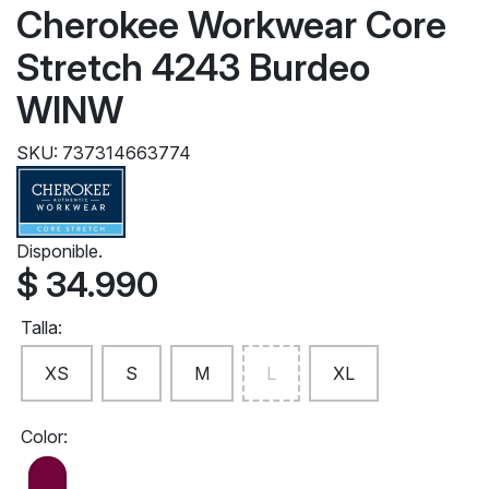
Cherokee Workwear Core
Stretch 4243 Burdeo
WINW
SKU: 737314663774
Disponible.
$ 34.990
Talla:
XS
S
M
L
XL
Color: