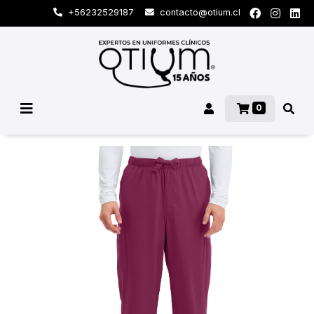
+56232529187
contacto@otium.cl
0