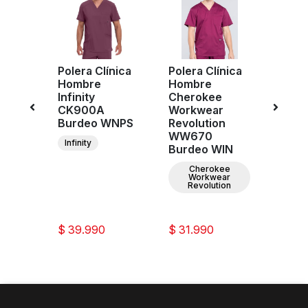
Polera Clínica
Polera Clínica
Poler
Hombre
Hombre
Homb
Infinity
Cherokee
Cher
e
CK900A
Workwear
Work
r
Burdeo WNPS
Revolution
Revol
 2506
WW670
WW6
Infinity
WINW
Burdeo WIN
Burd
Cherokee
C
Workwear
W
Revolution
Re
$ 39.990
$ 31.990
$ 30