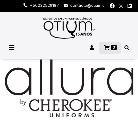
+56232529187
contacto@otium.cl
0