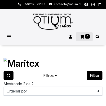
+56232529187
contacto@otium.cl
0
Filtros
Filtrar
Mostrando 2 de 2