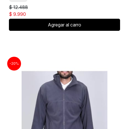
$ 12.488
$ 9.990
Agregar al carro
-20%