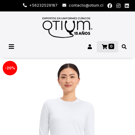
+56232529187
contacto@otium.cl
0
-20%