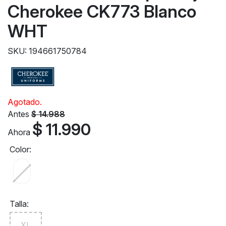
Cherokee CK773 Blanco
WHT
SKU: 194661750784
Agotado.
Antes
$ 14.988
$ 11.990
Ahora
Color:
Talla:
XL