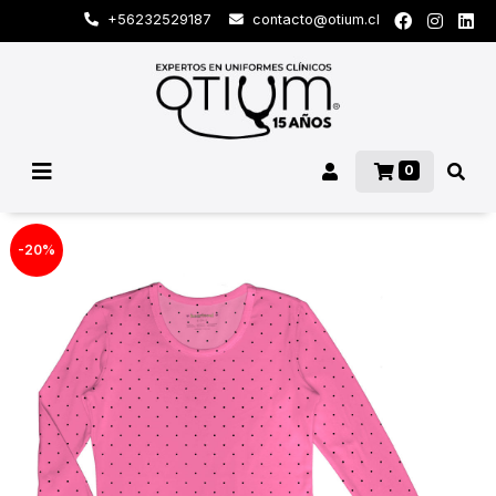
+56232529187
contacto@otium.cl
0
-20%