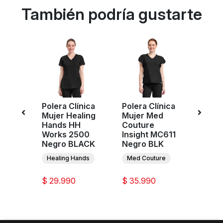
También podría gustarte
Polera Clínica
Polera Clínica
Poler
ujer
Mujer Healing
Mujer Med
Mujer
CK110A
Hands HH
Couture
2624
PS
Works 2500
Insight MC611
BAP
Negro BLACK
Negro BLK
Infini
Healing Hands
Med Couture
$ 29.990
$ 35.990
$ 38