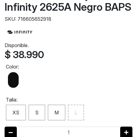
Infinity 2625A Negro BAPS
SKU: 716605652918
Disponible.
$ 38.990
Color:
Talla:
XS
S
M
L