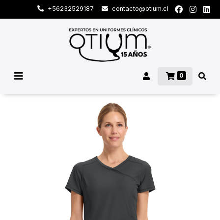
+56232529187
contacto@otium.cl
0