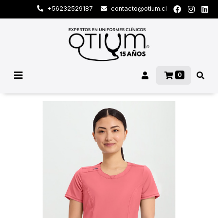
+56232529187
contacto@otium.cl
0