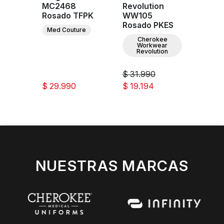
PNK
MC2468
Revolution
Infini
Rosado TFPK
WW105
re
Rosado PKES
Med Couture
Cherokee
Workwear
Revolution
$ 31.990
$ 29.990
$ 19.194
$ 43
NUESTRAS MARCAS