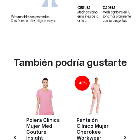
También podría gustarte
-40%
Polera Clínica
Pantalón
Pant
ujer
Mujer Med
Clínico Mujer
Clíni
ure
Couture
Cherokee
Infin
C7710
Insight
Workwear
Gris