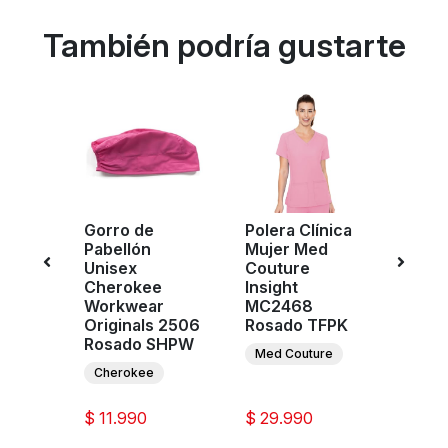
También podría gustarte
nica
Gorro de
Polera Clínica
Poler
d
Pabellón
Mujer Med
Muje
Touch
Unisex
Couture
Cout
Cherokee
Insight
MC7
PNK
Workwear
MC2468
Rosa
Originals 2506
Rosado TFPK
re
Med 
Rosado SHPW
Med Couture
Cherokee
$ 11.990
$ 29.990
$ 35