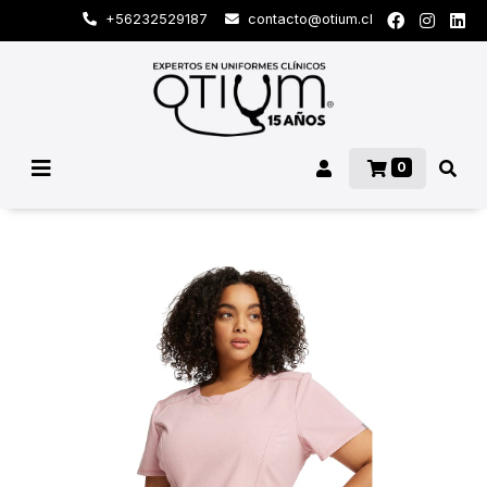
+56232529187
contacto@otium.cl
0