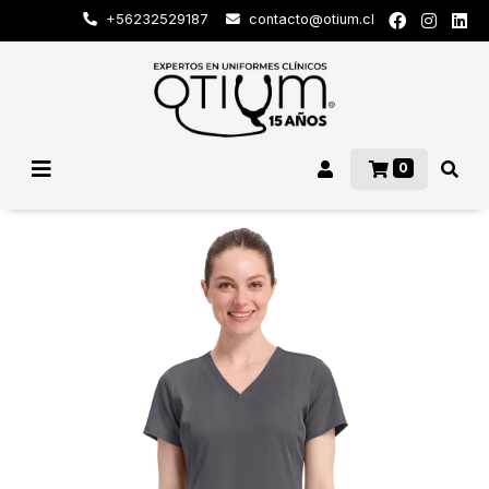
+56232529187
contacto@otium.cl
0