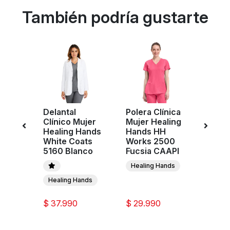
También podría gustarte
nica
Delantal
Polera Clínica
Poler
ling
Clínico Mujer
Mujer Healing
Mujer
H
Healing Hands
Hands HH
Hand
00
White Coats
Works 2500
Work
5160 Blanco
Fucsia CAAPI
Negr
nds
Healing Hands
Heal
Healing Hands
$ 37.990
$ 29.990
$ 29