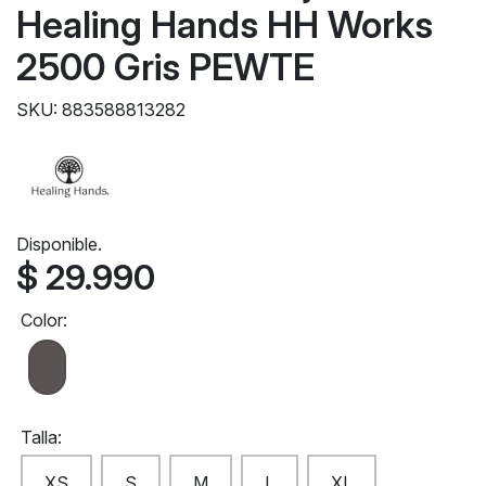
Healing Hands HH Works
2500 Gris PEWTE
SKU: 883588813282
Disponible.
$ 29.990
Color:
Talla:
XS
S
M
L
XL