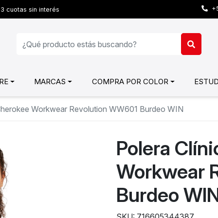
+5
3 cuotas sin interés
RE
MARCAS
COMPRA POR COLOR
ESTUD
r Cherokee Workwear Revolution WW601 Burdeo WIN
Polera Clín
Workwear 
Burdeo WI
SKU: 716605344387