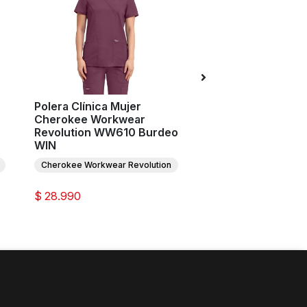
Polera Clínica Mujer
Polera Clínica Muj
Cherokee Workwear
Cherokee Workwe
Revolution WW610 Burdeo
Originals Ultra C
WIN
Burdeo WIN
Cherokee Workwear Revolution
Cherokee Originals Ult
$ 28.990
$ 26.990