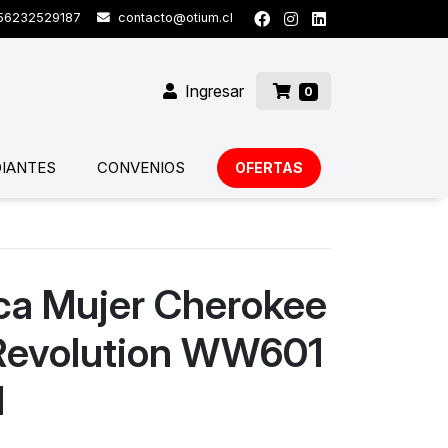
6232529187
contacto@otium.cl
Ingresar
0
IANTES
CONVENIOS
OFERTAS
ica Mujer Cherokee
Revolution WW601
N