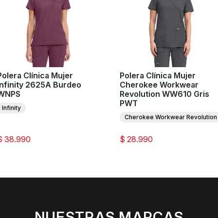
Polera Clínica Mujer
Polera Clínica Mujer
Infinity 2625A Burdeo
Cherokee Workwear
WNPS
Revolution WW610 Gris
PWT
Infinity
Cherokee Workwear Revolution
$ 38.990
$ 28.990
NUESTRAS MARCAS