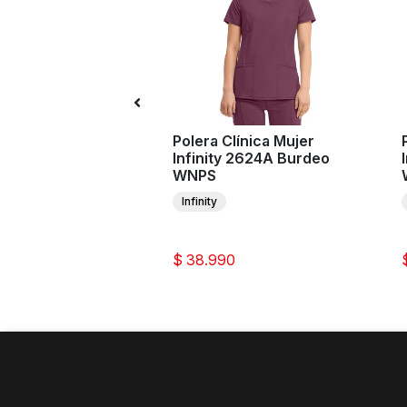
Clínica Mujer
Polera Clínica Mujer
ee Workwear
Infinity 2624A Burdeo
ls Ultra CK953A
WNPS
 WIN
Infinity
 Originals Ultra
0
$ 38.990