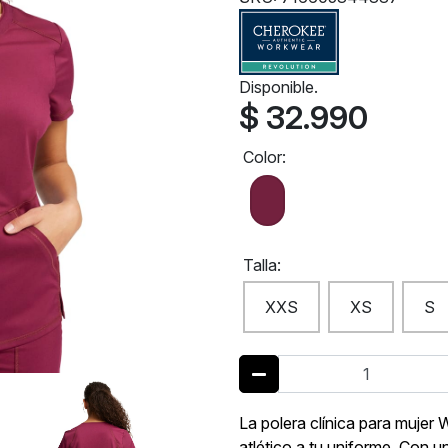
Disponible.
$ 32.990
Color:
Talla:
XXS
XS
S
La polera clínica para muj
atlético a tu uniforme. Con u