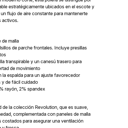
rable estratégicamente ubicados en el escote y
 un flujo de aire constante para mantenerte
 activos.
e de malla
lsillos de parche frontales. Incluye presillas
ntos
lla transpirable y un canesú trasero para
ertad de movimiento
n la espalda para un ajuste favorecedor
 y de fácil cuidado
20% rayón, 2% spandex
nd de la colección Revolution, que es suave,
medad, complementada con paneles de malla
os costados para asegurar una ventilación
 y fresca.