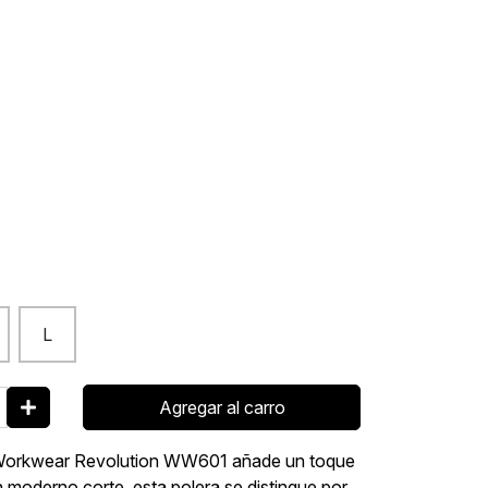
L
Agregar al carro
er Workwear Revolution WW601 añade un toque
n moderno corte, esta polera se distingue por