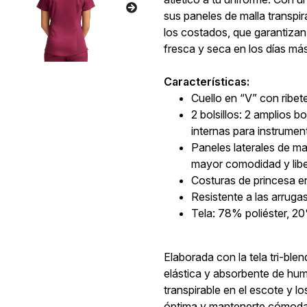
sus paneles de malla transpi
los costados, que garantizan
fresca y seca en los días más
Características:
Cuello en “V” con ribet
2 bolsillos: 2 amplios bo
internas para instrume
Paneles laterales de ma
mayor comodidad y lib
Costuras de princesa e
Resistente a las arrugas
Tela: 78% poliéster, 
Elaborada con la tela tri-ble
elástica y absorbente de hu
transpirable en el escote y l
óptima y mantenerte cómoda