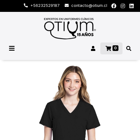
+56232529187
contacto@otium.cl
0