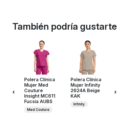
También podría gustarte
Polera Clínica
Polera Clínica
Poler
ujer
Mujer Med
Mujer Infinity
Muje
e
Couture
2624A Beige
Cher
r
Insight MC611
KAK
Work
n
Fucsia AUBS
Revol
Infinity
egro
WW60
Med Couture
CAR
ee
C
ar
W
ion
Re