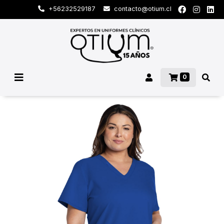
+56232529187
contacto@otium.cl
0