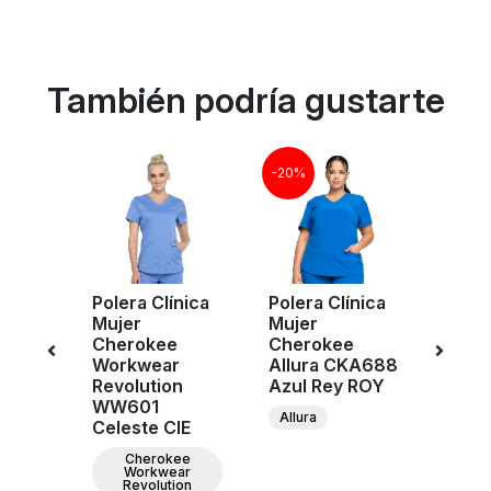
También podría gustarte
-20%
-20%
Polera Clínica
Polera Clínica
Poler
ujer
Mujer
Mujer
Muje
e
Cherokee
Cherokee
Cher
r
Workwear
Allura CKA688
Euph
n
Revolution
Azul Rey ROY
CK78
csia
WW601
Rey 
Allura
Celeste CIE
Cher
ee
Cherokee
ar
Workwear
ion
Revolution