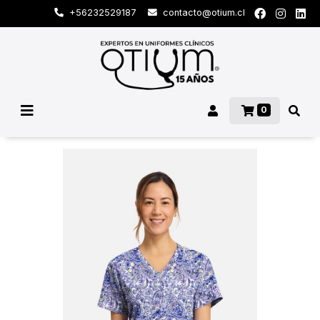
+56232529187
contacto@otium.cl
0