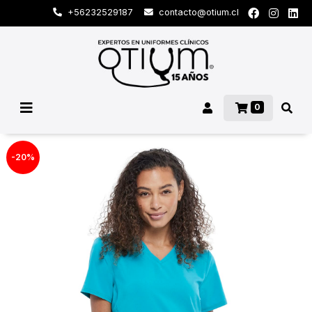
+56232529187
contacto@otium.cl
0
-20%