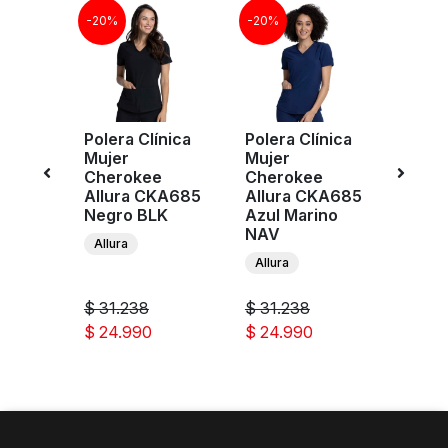
-20%
-20%
-20%
nica
Polera Clínica
Polera Clínica
Poler
Mujer
Mujer
Muje
e
Cherokee
Cherokee
Cher
KA688
Allura CKA685
Allura CKA685
Allu
 ROY
Negro BLK
Azul Marino
Blan
NAV
Allura
Allur
Allura
$ 31.238
$ 31.238
$ 31.
$ 24.990
$ 24.990
$ 24