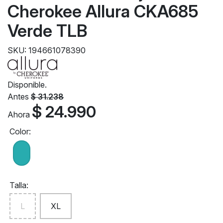
Cherokee Allura CKA685
Verde TLB
SKU: 194661078390
Disponible.
Antes
$ 31.238
$ 24.990
Ahora
Color:
Talla:
L
XL