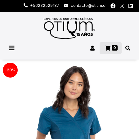
+56232529187
contacto@otium.cl
0
-20%