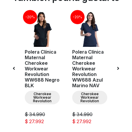
-20%
-20%
-20%
Mujer
Polera Clínica
Polera Clínica
Panta
Maternal
Maternal
Mate
e
Cherokee
Cherokee
Cher
n
Workwear
Workwear
Revol
Revolution
Revolution
WW15
IN
WW688 Negro
WW688 Azul
Rey 
BLK
Marino NAV
ee
C
ar
W
Cherokee
Cherokee
ion
Re
Workwear
Workwear
Revolution
Revolution
$ 34.990
$ 34.990
$ 36.
$ 27.992
$ 27.992
$ 28