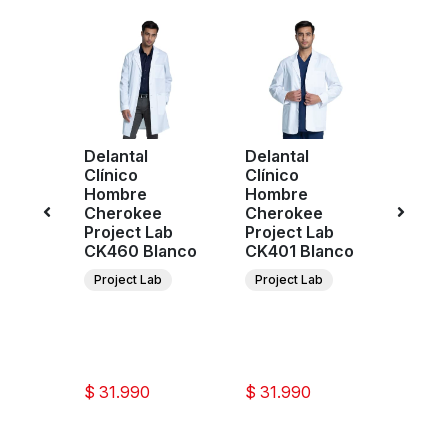
nica
Delantal
Delantal
Delan
Clínico
Clínico
Clíni
e
Hombre
Hombre
Homb
r
Cherokee
Cherokee
Cher
n
Project Lab
Project Lab
Proje
zul
CK460 Blanco
CK401 Blanco
CK41
Project Lab
Project Lab
Proje
ee
ar
ion
$ 31.990
$ 31.990
$ 34