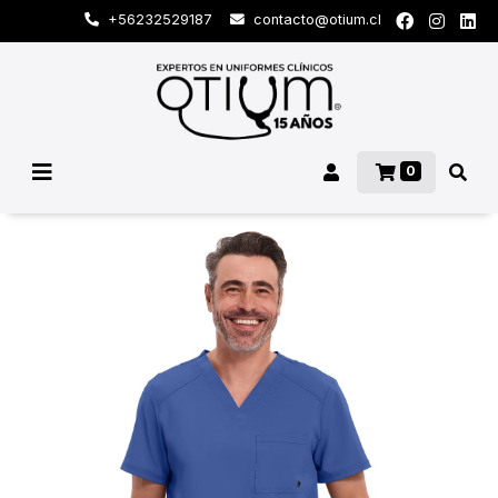
+56232529187
contacto@otium.cl
0