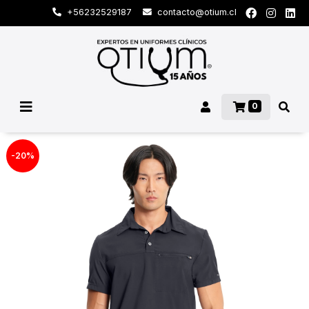
+56232529187
contacto@otium.cl
0
-20%