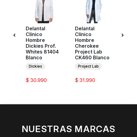
Delantal
Delantal
Delan
Clínico
Clínico
Clíni
Hombre
Hombre
Homb
Dickies Prof.
Cherokee
Cher
Verde
Whites 81404
Project Lab
Proje
Blanco
CK460 Blanco
CK40
Dickies
Project Lab
Proje
$ 30.990
$ 31.990
$ 31.
NUESTRAS MARCAS