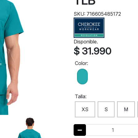
TLB
SKU: 716605485172
Disponible.
$ 31.990
Color:
Talla:
XS
S
M