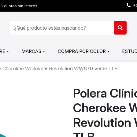
+5
3 cuotas sin interés
RE
MARCAS
COMPRA POR COLOR
ESTUD
re Cherokee Workwear Revolution WW670 Verde TLB
Polera Clín
Cherokee 
Revolutio