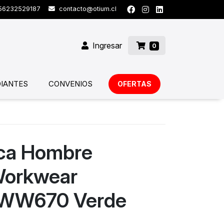
6232529187
contacto@otium.cl
Ingresar
0
IANTES
CONVENIOS
OFERTAS
ica Hombre
Workwear
n WW670 Verde