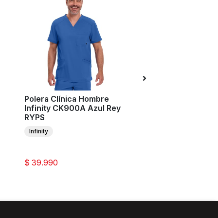
Polera Clínica Hombre
Polera Clínica Ho
Infinity CK900A Azul Rey
Cherokee Workwe
RYPS
Revolution WW67
CAR
Infinity
Cherokee Workwear Re
$ 39.990
$ 31.990