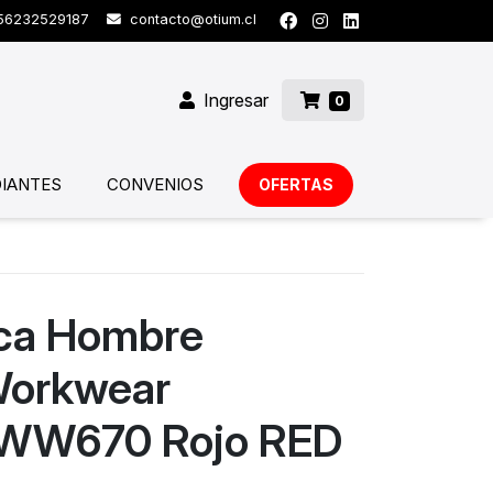
6232529187
contacto@otium.cl
Ingresar
0
IANTES
CONVENIOS
OFERTAS
ica Hombre
Workwear
 WW670 Rojo RED