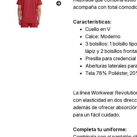
acompaña con total comodida
Características:
Cuello en V
Calce: Moderno
3 bolsillos: 1 bolsillo 
lápiz y 2 bolsillos front
Presilla para credencial 
Aberturas laterales par
Tela 78% Poliéster, 
La línea Workwear Revolution
con elasticidad en dos dire
además de ofrecer absorción
para un fácil cuidado.
Completa tu uniforme:
Combínala con el pantalón c