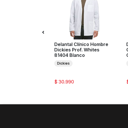
Clínica Hombre
Delantal Clínico Hombre
ee Workwear
Dickies Prof. Whites
tion WW690 Rojo
81404 Blanco
Dickies
e Workwear Revolution
0
$ 30.990