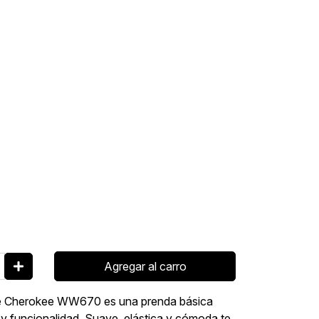
Agregar al carro
bre Cherokee WW670 es una prenda básica
y funcionalidad. Suave, elástica y cómoda te