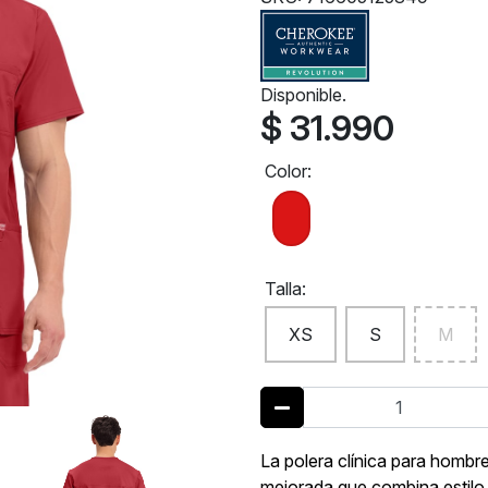
Disponible.
$ 31.990
Color:
Talla:
XS
S
M
La polera clínica para hom
mejorada que combina estilo 