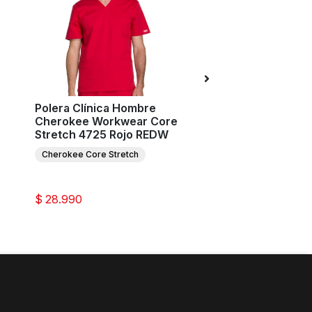
Polera Clínica Hombre
Polera Clínica Ho
Cherokee Workwear Core
Infinity CK900A G
Stretch 4725 Rojo REDW
Infinity
Cherokee Core Stretch
$ 28.990
$ 39.990