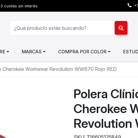
+5
3 cuotas sin interés
RE
MARCAS
COMPRA POR COLOR
ESTUD
bre Cherokee Workwear Revolution WW670 Rojo RED
Polera Clín
Cherokee 
Revolution
SKU: 716605125849