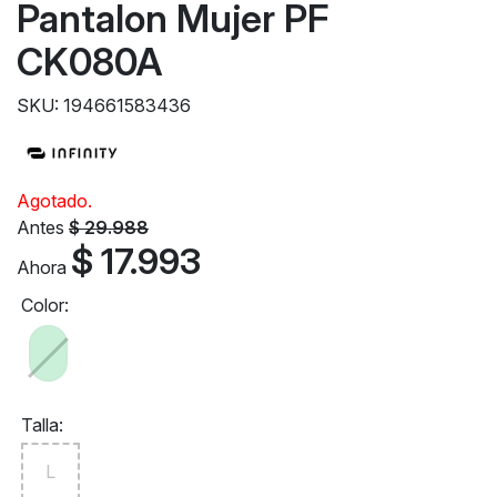
Pantalon Mujer PF
CK080A
SKU: 194661583436
Agotado.
Antes
$ 29.988
$ 17.993
Ahora
Color:
Talla:
L