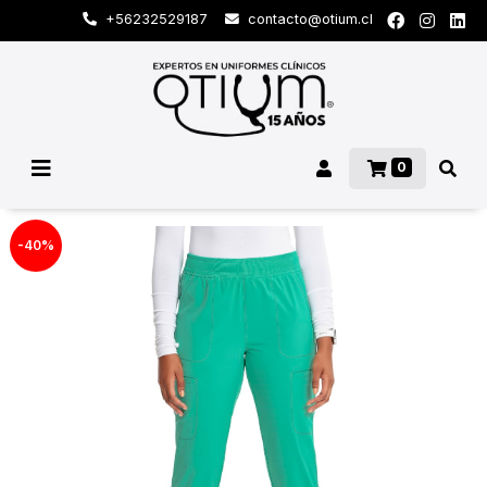
+56232529187
contacto@otium.cl
0
-40%