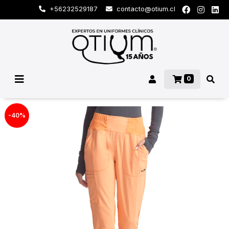
+56232529187
contacto@otium.cl
0
-40%