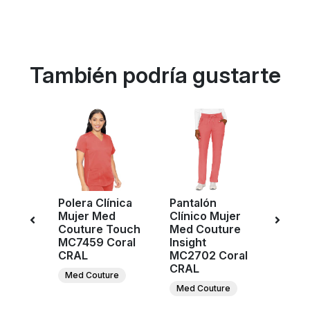
También podría gustarte
-20%
Polera Clínica
Pantalón
Pant
ujer
Mujer Med
Clínico Mujer
Clíni
e
Couture Touch
Med Couture
Cher
KA184
MC7459 Coral
Insight
Allu
RU
CRAL
MC2702 Coral
Cora
CRAL
Med Couture
Allur
Med Couture
$ 36.